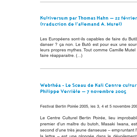
Kultiversum par Thomas Hahn — 22 février
(traduction de l’allemand A. Mutel)
Les Européens sont-ils capables de faire du Butô 
danser ? ça non. Le Butô est pour eux une source 
leurs propres mythes. Tout comme Camille Mutel q
faire réapparaitre. (...)
Webthéa - Le Sceau de Kali Centre cultur
Philippe Verrièle — 7 novembre 2005
Festival Bertin Poirée 2005, les 3, 4 et 5 novembre 2
Le Centre Culturel Bertin Poirée, lieu improbabl
premier d’un maître du butoh, Masaki Iwana, est
second d’une très jeune danseuse – empruntant l’
la lettre – est une plongée dans le dévoilement d