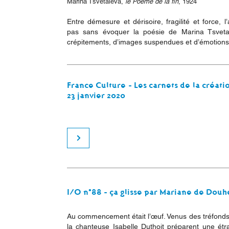
Marina Tsvetaïeva,
le Poème de la fin
, 1924
Entre démesure et dérisoire, fragilité et force, l
pas sans évoquer la poésie de Marina Tsvetaï
crépitements, d’images suspendues et d’émotions a
France Culture - Les carnets de la créat
23 janvier 2020
I/O n°88 - ça glisse par Mariane de Douhe
Au commencement était l’œuf. Venus des tréfonds
la chanteuse Isabelle Duthoit préparent une étr