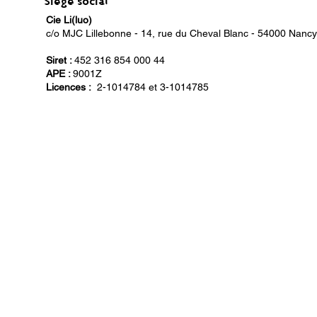
Siège social
Cie Li(luo)
c/o MJC Lillebonne - 14, rue du Cheval Blanc - 54000 Nancy
Siret :
4
52 316 854 000 44
APE :
9001Z
Licences :
2-1014784 et 3-1014785