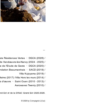
-
--
ate Résidences Vertes
・ DGCA (2026) /
e de Vandœuvre-lès-Nancy
(2024 - 2025)
/
che de l'Etude de Geste ・ DGCA (2020)
/
 Fondation Beaumarchais ・ SACD (2019)
/
Villa Kujoyama (2019)
/
eims (2017) /
Villa Hors les murs (2014)
/
ns d'œuvre ・ Saint Ouen (2010 - 2013) /
Aerowaves Twenty (​2010)
/
rand Est et de la DRAC Grand Est 2025-2026.
© 2026 by Compagnie Li(luo)