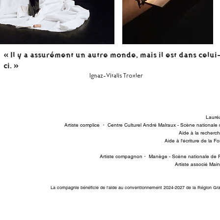
«
Il y a assurément un autre monde, mais il est dans celui
ci.
»
Ignaz-Vitalis Troxler
Lauré
Artiste complice ・ Centre Culturel André Malraux - Scène national
Aide à la recher
Aide à l'écriture de la
Artiste compagnon・ Manège - Scène nationale de R
Artiste associé Mai
La compagnie bénéficie de l'aide au conventionnement 2024-2027 de la Région G